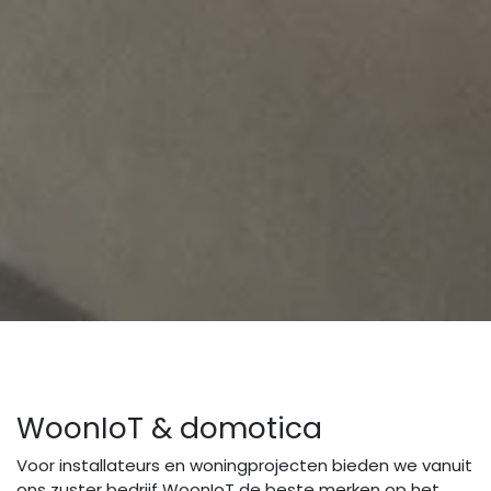
WoonIoT & domotica
Voor installateurs en woningprojecten bieden we vanuit
ons zuster bedrijf WoonIoT de beste merken op het