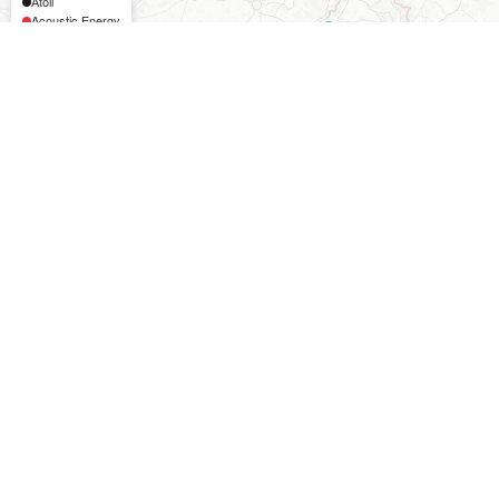
Openingstijden:
Werkdagen:
9.00 - 17.00
u
Weekeinde: Gesloten
Telefoon:
0180 61 83 55
E-mail:
info@viertron.nl