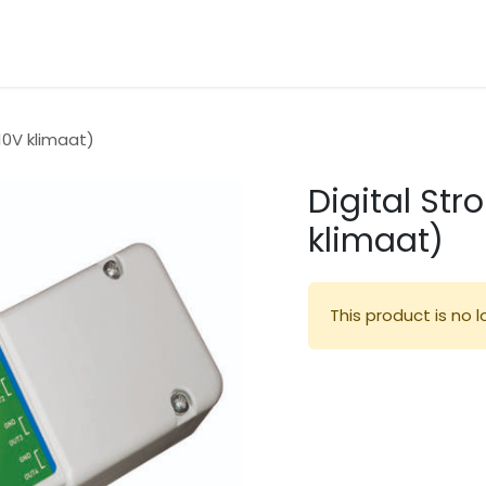
en
Dealers
Contact
Prijslijsten / Dealers
10V klimaat)
Digital St
klimaat)
This product is no l