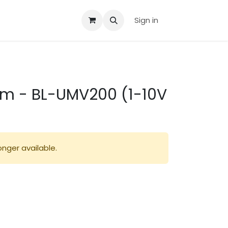
Sign in
rom - BL-UMV200 (1-10V
onger available.