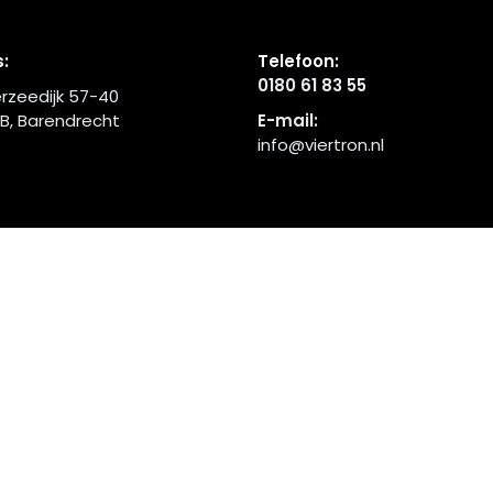
:
Telefoon:
0180 61 83 55
rzeedijk 57-40
B, Barendrecht
E-mail:
info@viertron.nl
Over ons