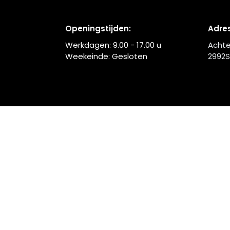
Openingstijden:
Adres
Werkdagen:
9.00 - 17.00
u
Achte
Weekeinde: Gesloten
2992S
Startpagina