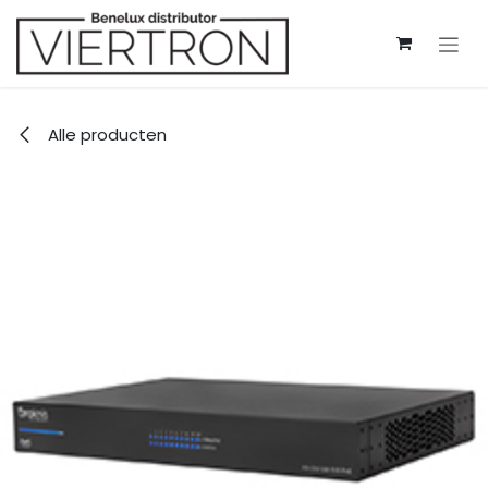
Overslaan naar inhoud
Alle producten