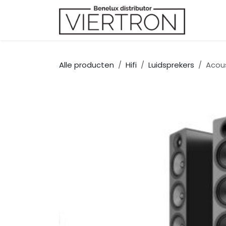
Overslaan naar inhoud
Merk
Alle producten
Hifi
Luidsprekers
Acous