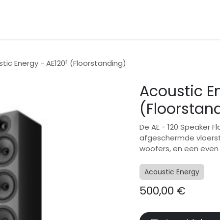
en
Dealers
Contact
Prijslijsten
tic Energy - AE120² (Floorstanding)
Acoustic E
(Floorstan
De AE - 120 Speaker F
afgeschermde vloerst
woofers, en een even 
Acoustic Energy
500,00
€