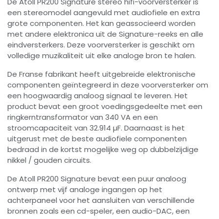
De Atoll PR200 Signature stereo hifi-voorversterker is
een stereomodel aangevuld met audiofiele en extra
grote componenten. Het kan geassocieerd worden
met andere elektronica uit de Signature-reeks en alle
eindversterkers. Deze voorversterker is geschikt om
volledige muzikaliteit uit elke analoge bron te halen.
De Franse fabrikant heeft uitgebreide elektronische
componenten geïntegreerd in deze voorversterker om
een hoogwaardig analoog signaal te leveren. Het
product bevat een groot voedingsgedeelte met een
ringkerntransformator van 340 VA en een
stroomcapaciteit van 32.914 µF. Daarnaast is het
uitgerust met de beste audiofiele componenten
bedraad in de kortst mogelijke weg op dubbelzijdige
nikkel / gouden circuits.
De Atoll PR200 Signature bevat een puur analoog
ontwerp met vijf analoge ingangen op het
achterpaneel voor het aansluiten van verschillende
bronnen zoals een cd-speler, een audio-DAC, een