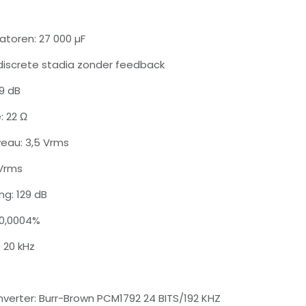
atoren: 27 000 µF
discrete stadia zonder feedback
29 dB
: 22 Ω
eau: 3,5 Vrms
 Vrms
ng: 129 dB
: 0,0004%
 20 kHz
nverter: Burr-Brown PCM1792 24 BITS/192 KHZ