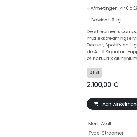
- Afmetingen: 440 x 
- Gewicht: 6 kg.
De streamer is compa
muziekstreamingservic
Deezer, Spotify en Hig
de Atoll Signature-ap
of natuurlijk aluminium
Atoll
2.100,00
€
Aan winkelman
Merk
:
Atoll
Type
:
Streamer