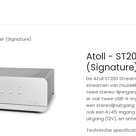
en
Dealers
Contact
Prijslijsten
er (Signature)
Atoll - ST
(Signature
De Atoll ST200 Stream
streamen van muziekb
twee stereo-lijningang
er ook twee USB-A-in
een stereolijnuitgang
ook een RJ45-ingang v
uitgang (12V), en ant
Technische specificati