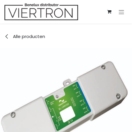
Overslaan naar inhoud
Alle producten