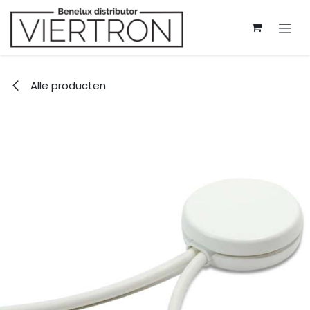
Overslaan naar inhoud
Alle producten